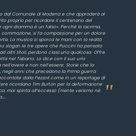
rtito dal Comunale di Modena e che approderà al
ito proprio per ricordare il centenario del
ve ogni dramma è un falso». Perché la lacrima,
e commozione, si fa compassione per un dolore
rta. La musica si sporca le mani con la realtà
 uno slogan le tre opere che Puccini ha pensato
altri titoli, perdono ciascuna qualcosa. Offre
etta nel Tabarro. Lo dice con il suo urlo
a nell’avere e non nell’essere. Storie che la
to, negli anni che precedono la Prima guerra
raccontate dalla Pezzoli come in un reportage di
osfere ricordano Tim Burton per la deformazione
ca, mai spinta all’eccesso (niente verismo né
…..