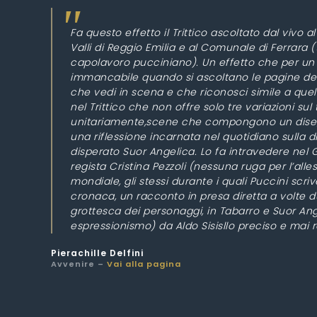
Fa questo effetto il Trittico ascoltato dal viv
Valli di Reggio Emilia e al Comunale di Ferrara 
capolavoro pucciniano). Un effetto che per un a
immancabile quando si ascoltano le pagine del
che vedi in scena e che riconosci simile a quel
nel Trittico che non offre solo tre variazioni 
unitariamente,scene che compongono un disegno 
una riflessione incarnata nel quotidiano sulla di
disperato Suor Angelica. Lo fa intravedere nel Gi
regista Cristina Pezzoli (nessuna ruga per l’al
mondiale, gli stessi durante i quali Puccini sc
cronaca, un racconto in presa diretta a volte d
grottesca dei personaggi, in Tabarro e Suor Ang
espressionismo) da Aldo Sisisllo preciso e mai r
Pierachille Delfini
Avvenire –
Vai alla pagina