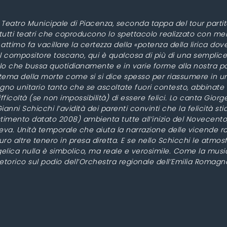
o al Teatro Municipale di Piacenza, seconda tappa del tour pa
(tutti teatri che coproducono lo spettacolo realizzato con mer
ttimo fa vacillare la certezza della «potenza della lirica do
 compositore toscano, qui è qualcosa di più di una semplic
lo che bussa quotidianamente e in varie forme alla nostra po
sul tema della morte come si si dice spesso per riassumere in
unitario tanto che se ascoltate fuori contesto, abbinate ad 
fficoltà (se non impossibilità) di essere felici. Lo canta Giorg
anni Schicchi l’avidità dei parenti convinti che la felicità sti
lestimento datato 2008) ambienta tutte all’inizio del Novecen
riveva. Unità temporale che aiuta la narrazione delle vicende 
uro altre tenero in presa diretta. E se nello Schicchi le atm
elica nulla è simbolico, ma reale e verosimile. Come la musi
etorico sul podio dell’Orchestra regionale dell’Emilia Romagna